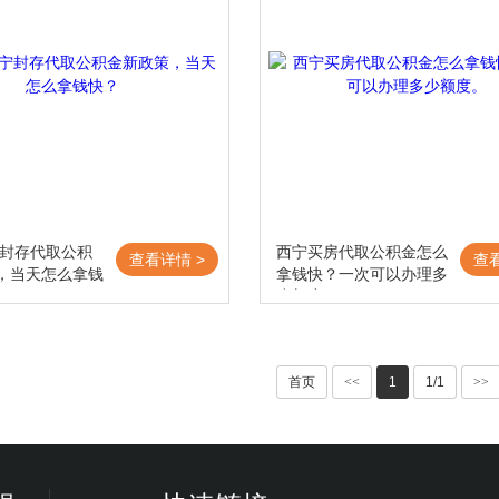
宁封存代取公积
西宁买房代取公积金怎么
查看详情 >
查
，当天怎么拿钱
拿钱快？一次可以办理多
少额度。
首页
<<
1
1/1
>>